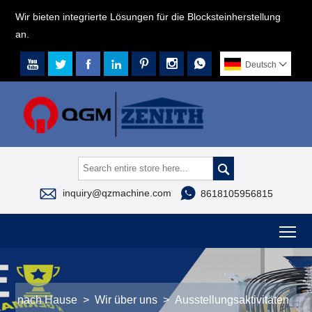
Wir bieten integrierte Lösungen für die Blocksteinherstellung
an.







Deutsch




inquiry@qzmachine.com
8618105956815
To
nach Hause
>
Wir über uns
>
Ausstellungsaktivitäten