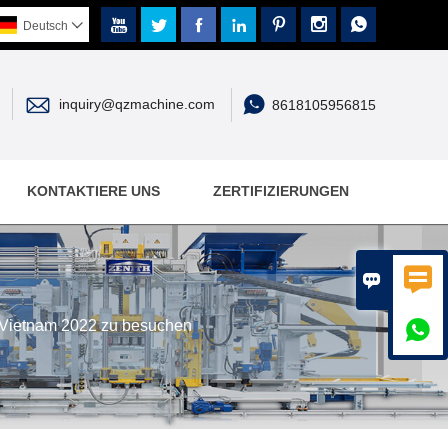







Deutsch



inquiry@qzmachine.com
8618105956815
KONTAKTIERE UNS
ZERTIFIZIERUNGEN


 Vietnam 2022 zu besuchen
