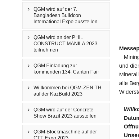
QGM wird auf der 7.

Bangladesh Buildcon
International Expo ausstellen.
QGM wird an der PHIL

CONSTRUCT MANILA 2023
Messepr
teilnehmen
Mining V
und dien
QGM Einladung zur

kommenden 134. Canton Fair
Mineral
alle Be
Willkommen bei QGM-ZENITH

Widerst
auf der KazBuild 2023
Willk
QGM wird auf der Concrete

Show Brazil 2023 ausstellen
Datu
Öffnun
QGM-Blockmaschine auf der

Unsere
CTT Expo 2023