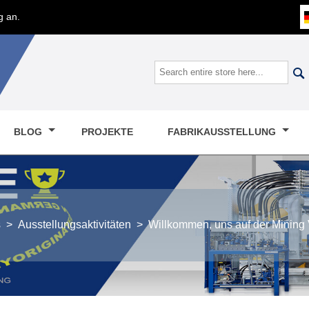
g an.

BLOG
PROJEKTE
FABRIKAUSSTELLUNG
s
>
Ausstellungsaktivitäten
>
Willkommen, uns auf der Mining