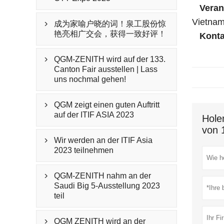
Verans
Vietna
成为家喻户晓的词！泉工股份惊

艳亮相广交会，获得一致好评！
Konta
QGM-ZENITH wird auf der 133.

Canton Fair ausstellen | Lass
uns nochmal gehen!
QGM zeigt einen guten Auftritt

auf der ITIF ASIA 2023
Hole
von 
Wir werden an der ITIF Asia

2023 teilnehmen
QGM-ZENITH nahm an der

Saudi Big 5-Ausstellung 2023
teil
QGM ZENITH wird an der
