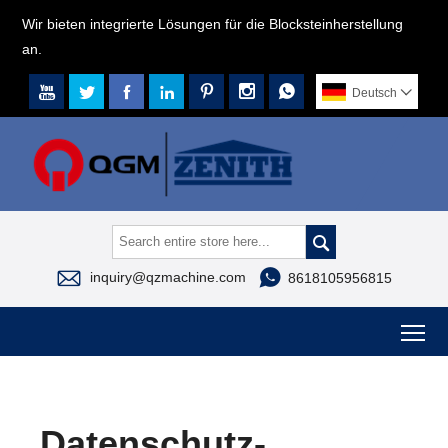
Wir bieten integrierte Lösungen für die Blocksteinherstellung
an.







Deutsch




inquiry@qzmachine.com
8618105956815
To
Datenschutz-