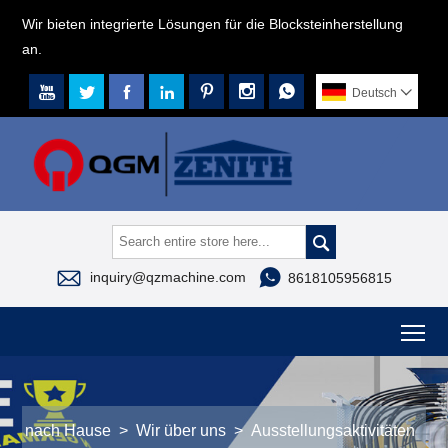
Wir bieten integrierte Lösungen für die Blocksteinherstellung
an.







Deutsch




inquiry@qzmachine.com
8618105956815
To
nach Hause
>
Wir über uns
>
Ausstellungsaktivitäten