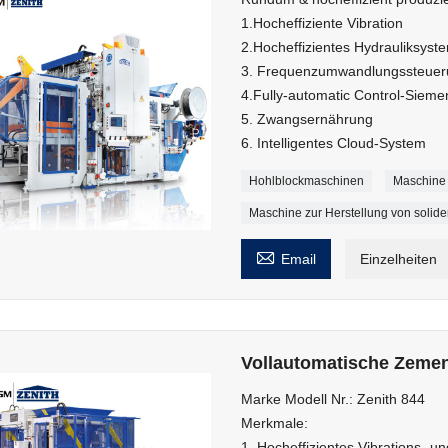
1.Hocheffiziente Vibration
2.Hocheffizientes Hydrauliksyst
3. Frequenzumwandlungssteuer
4.Fully-automatic Control-Siem
5. Zwangsernährung
6. Intelligentes Cloud-System
Hohlblockmaschinen
Maschine 
Maschine zur Herstellung von solid

Email
Einzelheiten
Vollautomatische Zemen
Marke Modell Nr.: Zenith 844
Merkmale:
1. Hocheffizientes Vibrations- u