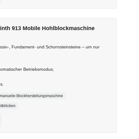
einth 913 Mobile Hohlblockmaschine
siv-, Fundament- und Schornsteinsteine ​​– um nur
tomatischer Betriebsmodus;
s.
manuelle Blockherstellungsmaschine
ntblöcken