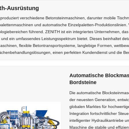
th-Ausrüstung
 produziert verschiedene Betonsteinmaschinen, darunter mobile Tisch
palettenmaschinen und automatische Einzelpaletten-Produktionslinien. 
logiebereichen führend. ZENITH ist ein integriertes Unternehmen, das 
t und ein umfassendes Leistungsspektrum bietet. Dieses beinhaltet detai
aschinen, flexible Betontransportsysteme, langlebige Formen, wettbe
ächenbehandlungslösungen, einen perfekten Kundendienst und die Berei
Automatische Blockmasch
Bordsteine
Die automatische Blocksteinmasc
der neuesten Generation, entwi
globalen Marktes für hochwertig
Integration fortschrittlicher Ste
intelligenter Hydraulikantriebe 
Maschine die stabile und effizie