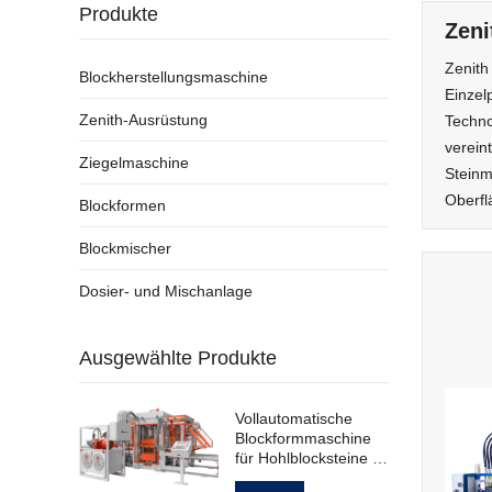
Produkte
Zeni
Zenith
Blockherstellungsmaschine
Einzel
Zenith-Ausrüstung
Techno
verein
Ziegelmaschine
Steinm
Oberfl
Blockformen
Blockmischer
Dosier- und Mischanlage
Ausgewählte Produkte
Vollautomatische
Blockformmaschine
für Hohlblocksteine ​​
nach