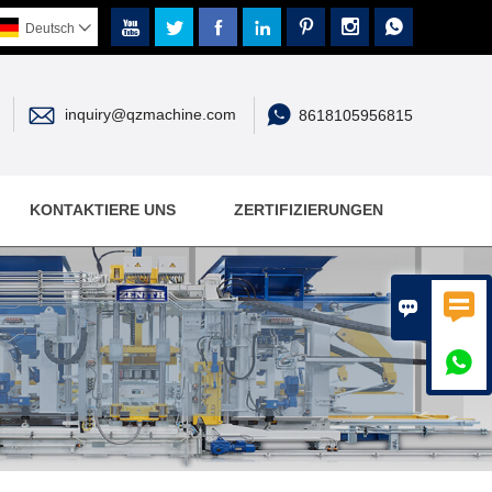







Deutsch



inquiry@qzmachine.com
8618105956815
KONTAKTIERE UNS
ZERTIFIZIERUNGEN


