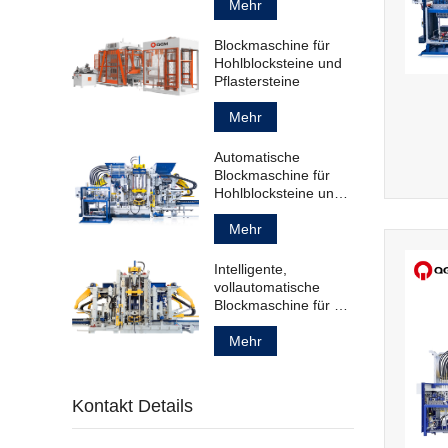
Standardstandard
Mehr
Blockmaschine für
Hohlblocksteine ​​und
Pflastersteine
Mehr
Automatische
Blockmaschine für
Hohlblocksteine ​​und
Bordsteine
Mehr
Intelligente,
vollautomatische
Blockmaschine für die
Herstellung von
Betonprodukten
Mehr
Kontakt Details