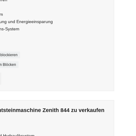
em
ung und Energieeinsparung
ens-System
blockieren
en Blöcken
tsteinmaschine Zenith 844 zu verkaufen
nd Hydrauliksystem