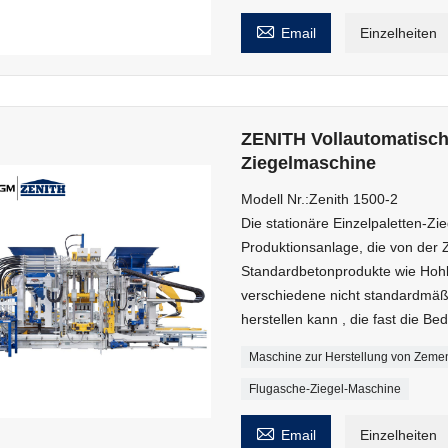

Email
Einzelheiten
ZENITH Vollautomatische
Ziegelmaschine
Modell Nr.:Zenith 1500-2
Die stationäre Einzelpaletten-Zi
Produktionsanlage, die von der
Standardbetonprodukte wie Hohlbl
verschiedene nicht standardmäß
herstellen kann , die fast die Be
Maschine zur Herstellung von Zemen
Flugasche-Ziegel-Maschine

Email
Einzelheiten