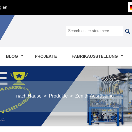
g an.

BLOG
PROJEKTE
FABRIKAUSSTELLUNG
nach Hause
>
Produkte
>
Zenith-Ausrüstung