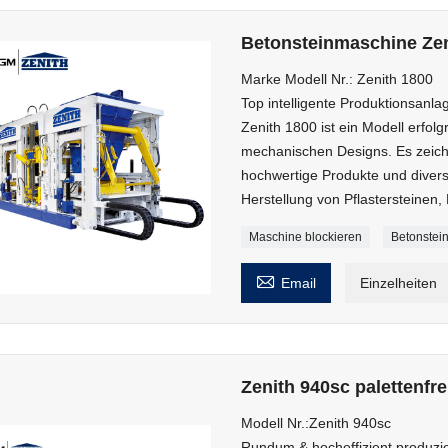
Betonsteinmaschine Zen
Marke Modell Nr.: Zenith 1800
Top intelligente Produktionsanla
Zenith 1800 ist ein Modell erfo
mechanischen Designs. Es zeichne
hochwertige Produkte und diversif
Herstellung von Pflastersteinen
Maschine blockieren
Betonstei

Email
Einzelheiten
Zenith 940sc palettenf
Modell Nr.:Zenith 940sc
Rundum & hocheffizient produzi