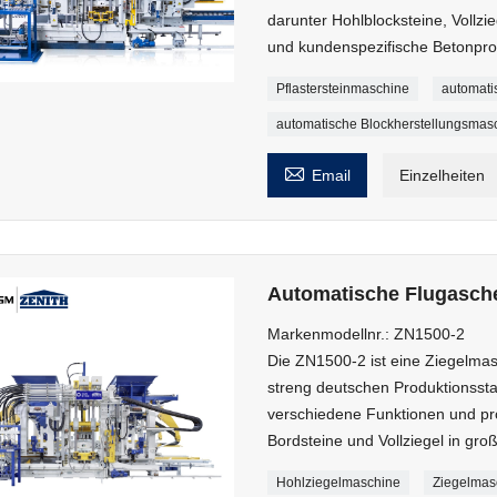
darunter Hohlblocksteine, Vollzie
und kundenspezifische Betonpro
Pflastersteinmaschine
automati
automatische Blockherstellungsmas

Email
Einzelheiten
Automatische Flugasch
Markenmodellnr.: ZN1500-2
Die ZN1500-2 ist eine Ziegelmas
streng deutschen Produktionsstan
verschiedene Funktionen und pro
Bordsteine ​​und Vollziegel in g
Hohlziegelmaschine
Ziegelmas