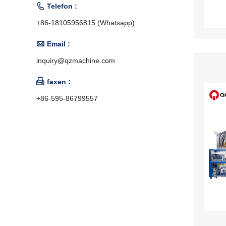

Telefon :
+86-18105956815 (Whatsapp)

Email :
inquiry@qzmachine.com

faxen :
+86-595-86799557