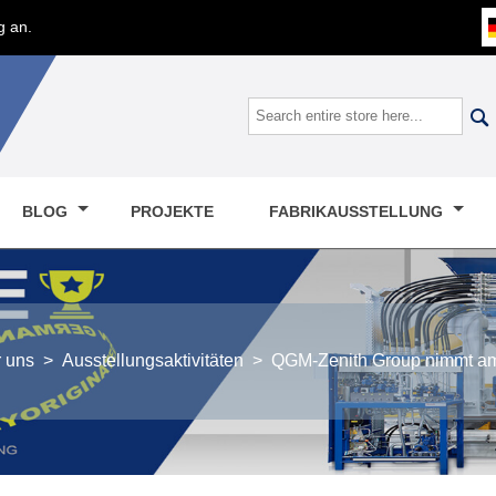
g an.

BLOG
PROJEKTE
FABRIKAUSSTELLUNG
r uns
>
Ausstellungsaktivitäten
>
QGM-Zenith Group nimmt am 