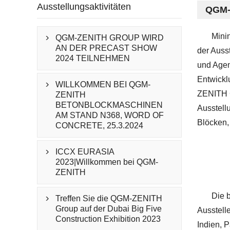
Ausstellungsaktivitäten
QGM-Z
Mini
QGM-ZENITH GROUP WIRD

AN DER PRECAST SHOW
der Auss
2024 TEILNEHMEN
und Agen
Entwickl
WILLKOMMEN BEI QGM-

ZENITH G
ZENITH
BETONBLOCKMASCHINEN
Ausstell
AM STAND N368, WORD OF
Blöcken,
CONCRETE, 25.3.2024
ICCX EURASIA

2023|Willkommen bei QGM-
ZENITH
Die 
Treffen Sie die QGM-ZENITH

Group auf der Dubai Big Five
Ausstell
Construction Exhibition 2023
Indien, P