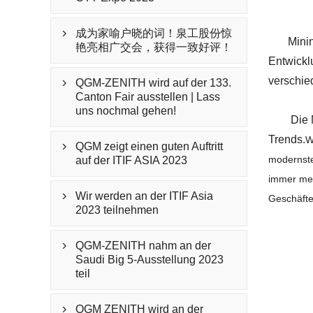
成为家喻户晓的词！泉工股份惊

Mini
艳亮相广交会，获得一致好评！
Entwickl
verschie
QGM-ZENITH wird auf der 133.

Canton Fair ausstellen | Lass
uns nochmal gehen!
Die 
Trends.
W
QGM zeigt einen guten Auftritt

modernste
auf der ITIF ASIA 2023
immer meh
Wir werden an der ITIF Asia
Geschäft

2023 teilnehmen
QGM-ZENITH nahm an der

Saudi Big 5-Ausstellung 2023
teil
QGM ZENITH wird an der
