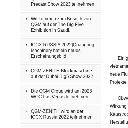
Precast Show 2023 teilnehmen
Willkommen zum Besuch von

QGM auf der The Big Five
Exhibition in Saudi.
ICCX RUSSIA 2022|Quangong

Machinery hat ein neues
Erscheinungsbild
Eini
vietname
QGM-ZENITH Blockmaschine

neue Flu
auf der Dubai Big5 Show 2022
Projekte 
Die QGM Group wird am 2023

WOC Las Vegas teilnehmen
Obwo
Wirkung 
QGM-ZENITH wird an der

Katastro
ICCX Russia 2022 teilnehmen
Herstell