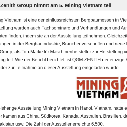
enith Group nimmt am 5. Mining Vietnam teil
ng Vietnam ist eine der einflussreichsten Bergbaumessen in Vi
tellung wurden auch Fachseminare und Verhandlungen und Au
ten finden, indem sie an der Ausstellung teilnehmen. Gleichzei
ungen in der Bergbauindustrie, Branchenvorschriften und neue
roup, als Top-Marke für Maschinenhersteller zur Herstellung v
ung teil. Wie der Bericht berichtet, ist QGM-ZENITH der einzige
 der zur Teilnahme an dieser Ausstellung eingeladen wurde.
bisherige Ausstellung Mining Vietnam in Hanoi, Vietnam, hatte
er kamen aus China, Südkorea, Kanada, Australien, Brasilien, d
akistan usw. Die Zahl der Aussteller erreichte 6.500.