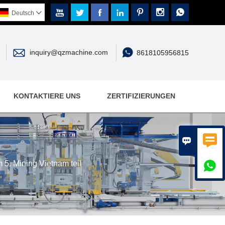







Deutsch



inquiry@qzmachine.com
8618105956815
KONTAKTIERE UNS
ZERTIFIZIERUNGEN


5. Mining Vietnam teil
