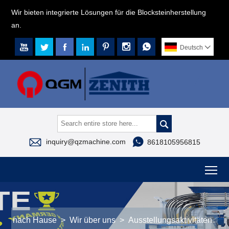
Wir bieten integrierte Lösungen für die Blocksteinherstellung
an.







Deutsch




inquiry@qzmachine.com
8618105956815
To
nach Hause
>
Wir über uns
>
Ausstellungsaktivitäten