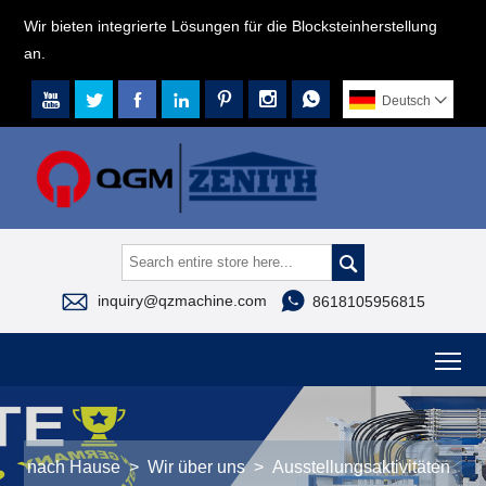
Wir bieten integrierte Lösungen für die Blocksteinherstellung
an.







Deutsch




inquiry@qzmachine.com
8618105956815
To
nach Hause
>
Wir über uns
>
Ausstellungsaktivitäten