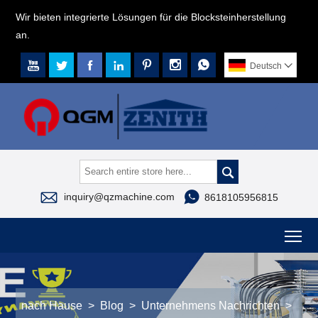
Wir bieten integrierte Lösungen für die Blocksteinherstellung
an.







Deutsch




inquiry@qzmachine.com
8618105956815
To
nach Hause
>
Blog
>
Unternehmens Nachrichten
>