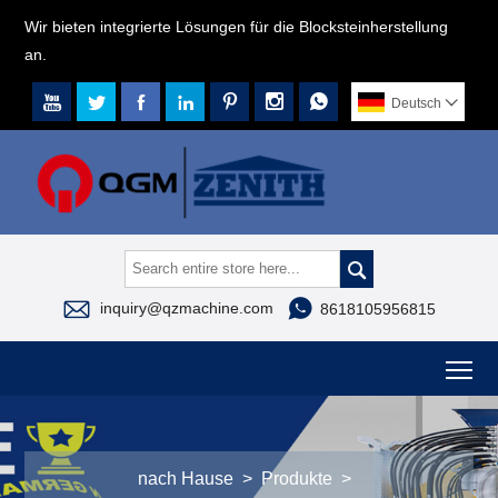
Wir bieten integrierte Lösungen für die Blocksteinherstellung
an.







Deutsch




inquiry@qzmachine.com
8618105956815
To
nach Hause
>
Produkte
>