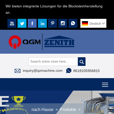
Wir bieten integrierte Lösungen für die Blocksteinherstellung
an.







Deutsch




inquiry@qzmachine.com
8618105956815
To
nach Hause
>
Produkte
>