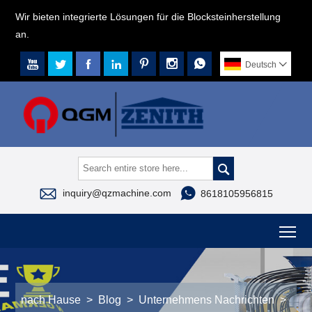
Wir bieten integrierte Lösungen für die Blocksteinherstellung
an.







Deutsch




inquiry@qzmachine.com
8618105956815
To
nach Hause
>
Blog
>
Unternehmens Nachrichten
>